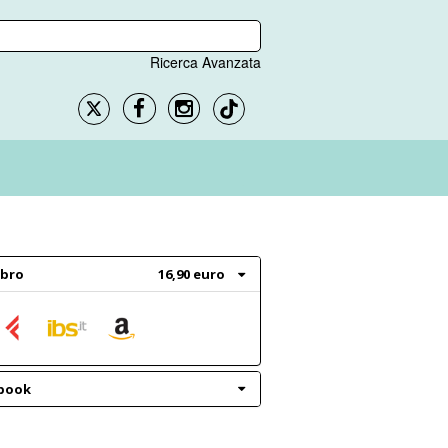
Ricerca Avanzata
ibro
16,90 euro
book