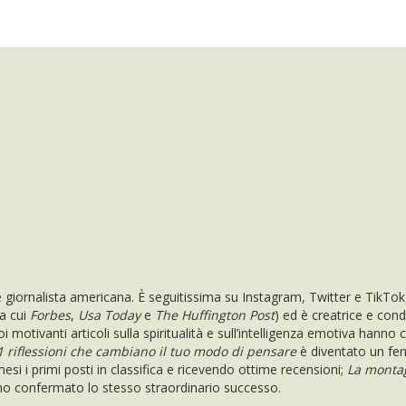
e giornalista americana. È seguitissima su Instagram, Twitter e TikTok
a cui
Forbes
,
Usa Today
e
The Huffington Post
) ed è creatrice e cond
 motivanti articoli sulla spiritualità e sull’intelligenza emotiva hanno
1 riflessioni che cambiano il tuo modo di pensare
è diventato un f
si i primi posti in classifica e ricevendo ottime recensioni;
La montag
o confermato lo stesso straordinario successo.