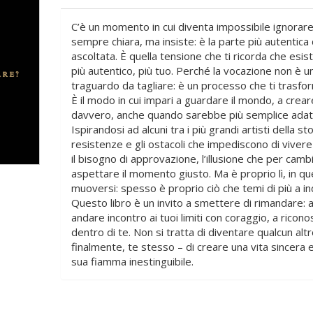
C’è un momento in cui diventa impossibile ignorare
sempre chiara, ma insiste: è la parte più autentica
ascoltata. È quella tensione che ti ricorda che esi
più autentico, più tuo. Perché la vocazione non è 
traguardo da tagliare: è un processo che ti trasfo
È il modo in cui impari a guardare il mondo, a crear
davvero, anche quando sarebbe più semplice adatta
Ispirandosi ad alcuni tra i più grandi artisti della s
resistenze e gli ostacoli che impediscono di vivere
il bisogno di approvazione, l’illusione che per camb
aspettare il momento giusto. Ma è proprio lì, in que
muoversi: spesso è proprio ciò che temi di più a in
Questo libro è un invito a smettere di rimandare: 
andare incontro ai tuoi limiti con coraggio, a ricon
dentro di te. Non si tratta di diventare qualcun alt
finalmente, te stesso – di creare una vita sincera e 
sua fiamma inestinguibile.