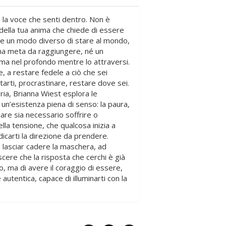
 la voce che senti dentro. Non è
 della tua anima che chiede di essere
ste un modo diverso di stare al mondo,
una meta da raggiungere, né un
rma nel profondo mentre lo attraversi.
e, a restare fedele a ciò che sei
rti, procrastinare, restare dove sei.
toria, Brianna Wiest esplora le
 un’esistenza piena di senso: la paura,
iare sia necessario soffrire o
lla tensione, che qualcosa inizia a
dicarti la direzione da prendere.
a lasciar cadere la maschera, ad
oscere che la risposta che cerchi è già
ro, ma di avere il coraggio di essere,
autentica, capace di illuminarti con la