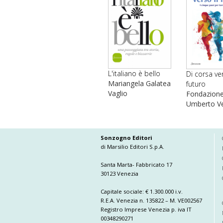
L'italiano è bello
Di corsa ver
Mariangela Galatea
futuro
Vaglio
Fondazion
Umberto Ve
Sonzogno Editori
di Marsilio Editori S.p.A.
Santa Marta- Fabbricato 17
30123 Venezia
Capitale sociale: € 1.300.000 i.v.
R.E.A. Venezia n. 135822 – M. VE002567
Registro Imprese Venezia p. iva IT
00348290271