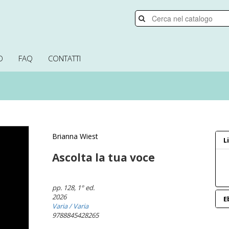
O
FAQ
CONTATTI
Brianna Wiest
L
Ascolta la tua voce
pp. 128
, 1° ed.
2026
E
Varia
/ Varia
9788845428265