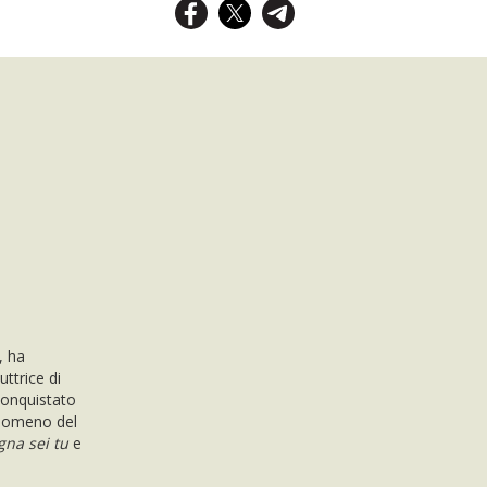
, ha
uttrice di
 conquistato
enomeno del
na sei tu
e