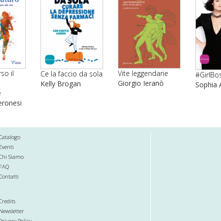
so il
Vite leggendarie
Ce la faccio da sola
#GirlBo
Giorgio Ieranò
Kelly Brogan
Sophia
e
ronesi
Catalogo
Eventi
Chi Siamo
FAQ
Contatti
Credits
Newsletter
Privacy Policy