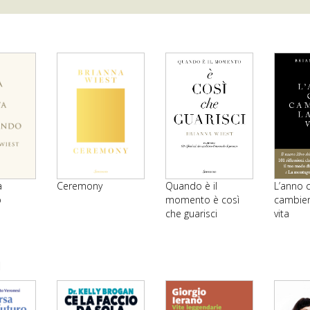
a
Ceremony
Quando è il
L’anno 
o
momento è così
cambier
che guarisci
vita
i